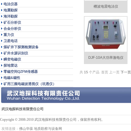
电法仪器
槽波地震电法仪
地震勘探
海洋勘探
矿石分析仪
合金分析仪
重力仪
卫星电话
煤矿井下探测检测设备
矿井水源识别仪
DJF-10A大功率激电仪
瞬变电磁仪
探地雷达
零磁空间QZFM传感器
共
15
个产品
首页 上一页
下一页
电磁&磁性
矿用三频电磁波透视仪（坑透仪）
武汉地探科技有限责任公司
Copyright © 2008-2010 武汉地探科技有限责任公司，保留所有权利。
友情连接：
佛山华葆
地质勘察与设备网