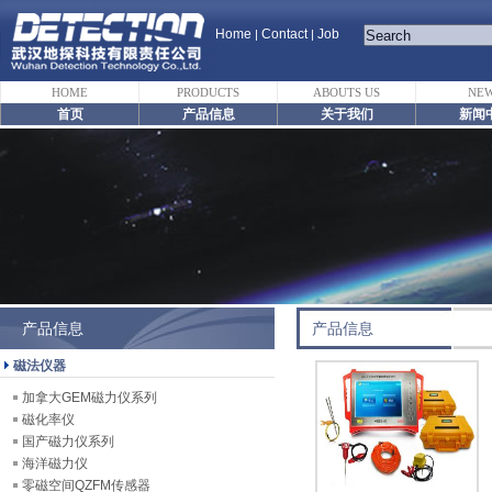
Home
Contact
Job
|
|
HOME
PRODUCTS
ABOUTS US
NE
首页
产品信息
关于我们
新闻
产品信息
产品信息
磁法仪器
加拿大GEM磁力仪系列
磁化率仪
国产磁力仪系列
海洋磁力仪
零磁空间QZFM传感器